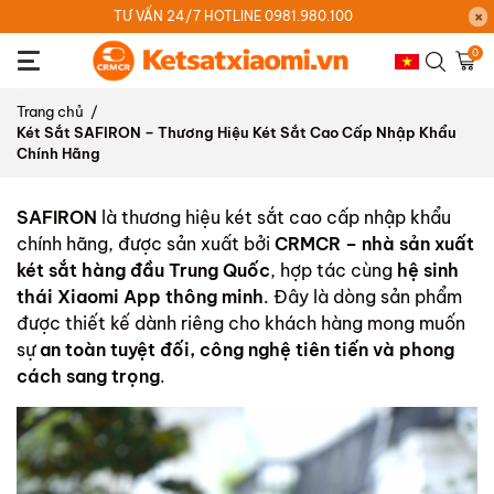
TƯ VẤN 24/7 HOTLINE 0981.980.100
0
Trang chủ
/
Két Sắt SAFIRON – Thương Hiệu Két Sắt Cao Cấp Nhập Khẩu
Chính Hãng
SAFIRON
là thương hiệu két sắt cao cấp nhập khẩu
chính hãng, được sản xuất bởi
CRMCR – nhà sản xuất
két sắt hàng đầu Trung Quốc
, hợp tác cùng
hệ sinh
thái Xiaomi App thông minh
. Đây là dòng sản phẩm
được thiết kế dành riêng cho khách hàng mong muốn
sự
an toàn tuyệt đối, công nghệ tiên tiến và phong
cách sang trọng
.