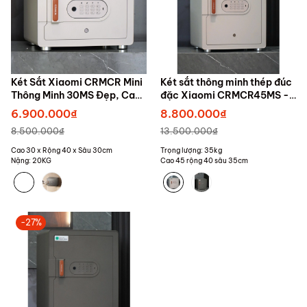
Két Sắt Xiaomi CRMCR Mini
Két sắt thông minh thép đúc
Thông Minh 30MS Đẹp, Cao
đặc Xiaomi CRMCR45MS -
Cấp
Khóa vân tay điện tử định
6.900.000₫
8.800.000₫
danh người mở
8.500.000₫
13.500.000₫
Cao 30 x Rộng 40 x Sâu 30cm
Trọng lượng: 35kg
Nặng: 20KG
Cao 45 rộng 40 sâu 35cm
-27%