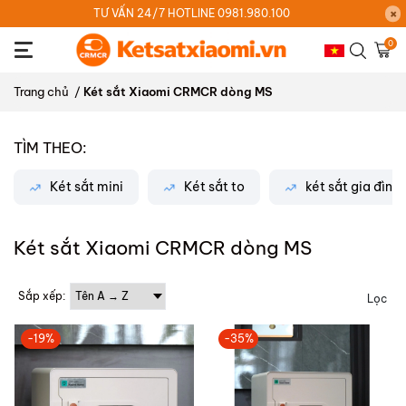
TƯ VẤN 24/7 HOTLINE 0981.980.100
0
Trang chủ
/
Két sắt Xiaomi CRMCR dòng MS
TÌM THEO:
Két sắt mini
Két sắt to
két sắt gia đình
Két sắt Xiaomi CRMCR dòng MS
Sắp xếp:
Lọc
-19%
-35%