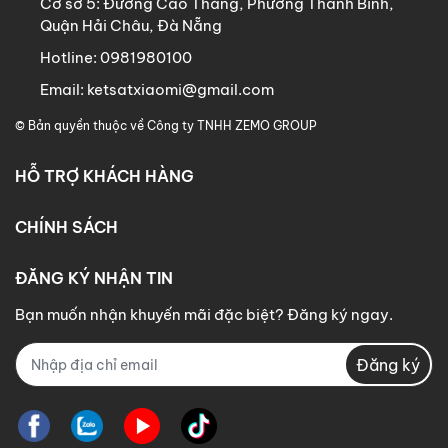
Cơ sở 5:
Đường Cao Thắng, Phường Thanh Bình,
Quận Hải Châu, Đà Nẵng
Hotline:
0981980100
Email:
ketsatxiaomi@gmail.com
© Bản quyền thuộc về
Công ty TNHH ZEMO GROUP
HỖ TRỢ KHÁCH HÀNG
CHÍNH SÁCH
ĐĂNG KÝ NHẬN TIN
Bạn muốn nhận khuyến mãi đặc biệt? Đăng ký ngay.
Đăng ký