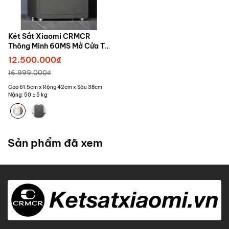
Két Sắt Xiaomi CRMCR
Thông Minh 60MS Mở Cửa Tự
Động Kết Nối APP Điện
12.500.000₫
Thoại
16.999.000₫
Cao 61.5cm x Rộng 42cm x Sâu 38cm
Nặng: 50 ± 5 kg
Sản phẩm đã xem