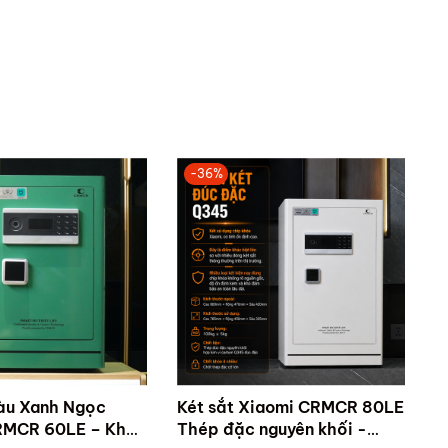
-36%
àu Xanh Ngọc
Két sắt Xiaomi CRMCR 80LE
RMCR 60LE – Khóa
Thép đặc nguyên khối -