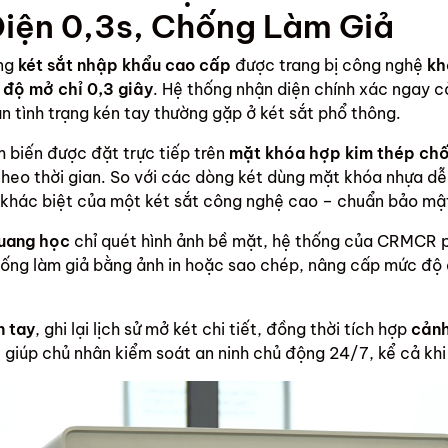
iện 0,3s, Chống Làm Giả
ng
két sắt nhập khẩu cao cấp
được trang bị công nghệ
kh
 độ mở chỉ 0,3 giây
. Hệ thống nhận diện chính xác ngay c
n tình trạng kén tay thường gặp ở két sắt phổ thông.
 biến được đặt trực tiếp trên
mặt khóa hợp kim thép ch
theo thời gian. So với các dòng két dùng mặt khóa nhựa d
khác biệt của một két sắt công nghệ cao – chuẩn bảo mậ
quang học
chỉ quét hình ảnh bề mặt, hệ thống của CRMCR ph
hống làm giả bằng ảnh in hoặc sao chép, nâng cấp mức độ 
n tay
, ghi lại lịch sử mở két chi tiết, đồng thời tích hợp
cảnh
– giúp chủ nhân kiểm soát an ninh chủ động 24/7, kể cả khi