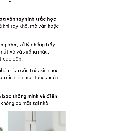
óa vân tay sinh trắc học
ả khi tay khô, mờ vân hoặc
ống phá
, xử lý chống trầy
ễ nứt vỡ và xuống màu,
t cao cấp.
ân tích cấu trúc sinh học
an ninh lên một tiêu chuẩn
 báo thông minh về điện
 không có mặt tại nhà.