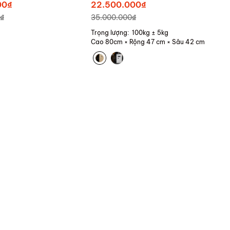
iện tử định danh
Khóa vân tay điện tử định
00₫
22.500.000₫
 Cảnh Báo Về Điện
danh người dùng cảnh trộm
₫
35.000.000₫
báo điện thoại
Trọng lượng: 100kg ± 5kg
Cao 80cm × Rộng 47 cm × Sâu 42 cm