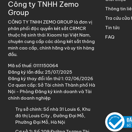
theo thời gian. So với mặt 
Công ty TNHH Zemo
Thông tin li
cứng cao
hơn,
chịu va đập t
Group
Tra cứu cửa
Đặc biệt, két tích hợp
mật kh
CÔNG TY TNHH ZEMO GROUP là đơn vị
Tin tức
chống nhìn trộm và dò mã.
Kế
phân phối độc quyền két sắt CRMCR
thuộc hệ sinh thái Xiaomi tại Việt Nam,
bảo mật chặt chẽ hơn nhiều 
FAQ
chuyên cung cấp các dòng két sắt thông
minh cao cấp, chính hãng và uy tín hàng
đầu.
Khóa 
Mã số thuế: 0111150064
Kiểm Soát & M
Đăng ký lần đầu: 25/07/2025
Đăng ký thay đổi lần thứ 1: 02/06/2026
Cảnh Báo Thô
Cơ quan cấp: Sở Tài chính Thành phố Hà
Nội - Phòng Đăng ký kinh doanh và Tài
Két sắt CRMCR 120MB không ch
chính doanh nghiệp
hợp hệ thống cảnh báo thông 
Trụ sở chính:
Số nhà 31 Louis 6, Khu
ngay trên điện thoại khi cần t
đô thị Louis City , Đường Đại Mỗ,
Dù đi công tác, du lịch hay v
Phường Đại Mỗ, Hà Nội
Cơ sở 2:
Số 209 Đường Trương Thị