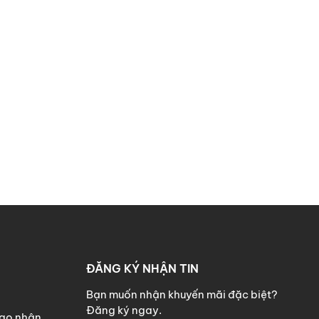
n 0.3 giây
45 6 mặt, cửa dày 8 ly
Bền Vượt Trội
iện tử cảm ứng cao cấp
, chỉ
 nên
loại bỏ hoàn toàn tình
giá rẻ. Bề mặt cảm ứng
phản
ĐĂNG KÝ NHẬN TIN
 văn phòng lãnh đạo.
Bạn muốn nhận khuyến mãi đặc biệt?
n tay, giữ độ mới bền lâu
Đăng ký ngay.
iao nhận