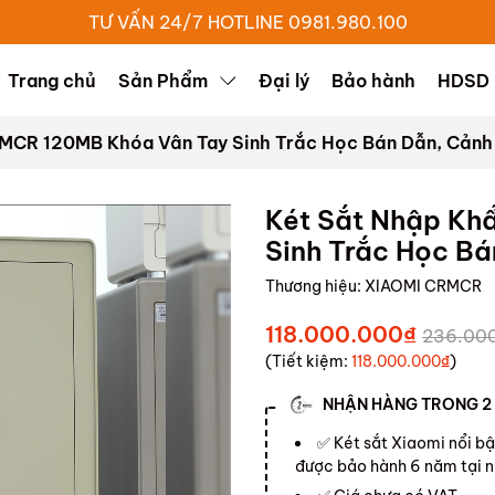
TƯ VẤN 24/7 HOTLINE 0981.980.100
Trang chủ
Sản Phẩm
Đại lý
Bảo hành
HDSD
MCR 120MB Khóa Vân Tay Sinh Trắc Học Bán Dẫn, Cảnh
Két Sắt Nhập K
Sinh Trắc Học Bá
Thương hiệu:
XIAOMI CRMCR
118.000.000₫
236.00
(Tiết kiệm:
118.000.000₫
)
NHẬN HÀNG TRONG 2
✅ Két sắt Xiaomi nổi bậ
được bảo hành 6 năm tại n