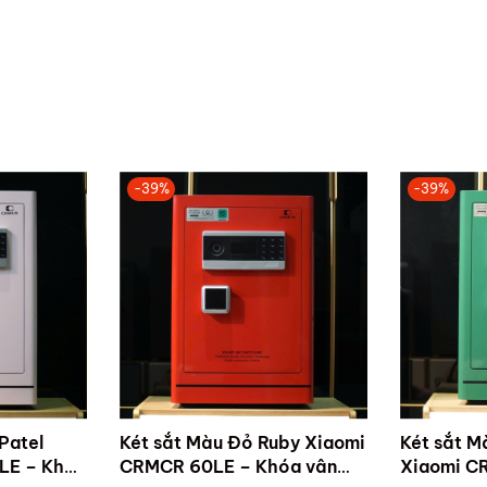
-39%
-39%
Patel
Két sắt Màu Đỏ Ruby Xiaomi
Két sắt M
LE – Khóa
CRMCR 60LE – Khóa vân
Xiaomi C