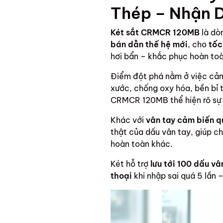
Thép – Nhận D
Két sắt CRMCR 120MB
là dò
bán dẫn thế hệ mới
, cho
tốc
hơi bẩn – khắc phục hoàn toà
Điểm đột phá nằm ở việc cảm
xước, chống oxy hóa, bền bỉ 
CRMCR 120MB thể hiện rõ sự 
Khác với
vân tay cảm biến 
thật của dấu vân tay, giúp c
hoàn toàn khác.
Két hỗ trợ
lưu tới 100 dấu vâ
thoại
khi nhập sai quá 5 lần 