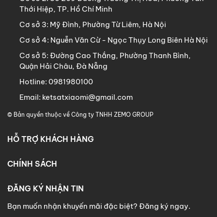
lượng
Thới Hiệp, TP. Hồ Chí Minh
Thép vi carbon Q345 đúc đặc nguyên
Cơ sở 3:
Mỹ Đình, Phường Từ Liêm, Hà Nội
Chất liệu
khối
Cơ sở 4:
Nguễn Văn Cừ - Ngọc Thụy Long Biên Hà Nội
Thép đặc nguyên tấm dày 8mm, ôm
Cơ sở 5:
Đường Cao Thắng, Phường Thanh Bình,
Cánh cửa
khít thân két
Quận Hải Châu, Đà Nẵng
Hotline:
0981980100
Thân két
Thép đặc dày 6mm
Email:
ketsatxiaomi@gmail.com
Chốt
Thép đặc Ø32mm, ăn sâu 4,5cm vào
© Bản quyền thuộc về
Công ty TNHH ZEMO GROUP
khóa
thân két
2. Bảo mật
Sơn Eco nhũ ánh kim thế hệ mới, bóng
HỖ TRỢ KHÁCH HÀNG
Sơn
mịn, an toàn sức khỏe
CHÍNH SÁCH
Đỏ Ruby, Hồng Pastel, Trắng Tinh Khôi,
Màu sắc
Xanh Ngọc
ĐĂNG KÝ NHẬN TIN
Cấp độ
Chứng nhận chống trộm cấp A10,
Bạn muốn nhận khuyến mãi đặc biệt? Đăng ký ngay.
an toàn
chứng nhận khóa điện tử EMC Châu Âu