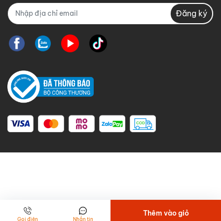
Sản xuất
Mẫu mới 2026
Đăng ký
Bảo hành
6 năm chính hãng CRMCR
Thân vỏ thép đúc đặc –
chống cạy phá thực sự
Nhiều dòng két chỉ nhấn mạnh "cánh dày" nhưng không
công bố rõ chất liệu, khiến khách dễ nhầm giữa độ
dày tổng thể và độ dày thép thật. CRMCR 60LE công
bố minh bạch: cánh cửa thép đặc 8mm, thân két thép
đặc 6mm, chốt khóa Ø32mm ăn sâu 4,5cm vào thân
két.
Cánh cửa là khu vực dễ bị tấn công nhất, nên độ dày
thép đặc giúp tăng khả năng chống phá. Nhưng không
Thêm vào giỏ
Gọi điện
Nhắn tin