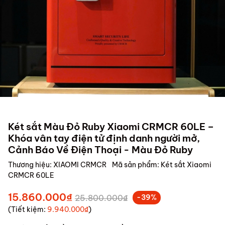
Két sắt Màu Đỏ Ruby Xiaomi CRMCR 60LE –
Khóa vân tay điện tử định danh người mở,
Cảnh Báo Về Điện Thoại - Màu Đỏ Ruby
Thương hiệu:
XIAOMI CRMCR
Mã sản phẩm:
Két sắt Xiaomi
CRMCR 60LE
15.860.000₫
25.800.000₫
-39%
(Tiết kiệm:
9.940.000₫
)