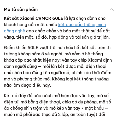
Mô tả sản phẩm
Két sắt Xiaomi CRMCR 60LE
là lựa chọn dành cho
khách hàng cần một chiếc
két cao cấp thông minh
công nghệ
cao chắc chắn và bảo mật thật sự để cất
vàng, tiền mặt, sổ đỏ, hợp đồng và tài sản giá trị lớn.
Điểm khiến 60LE vượt trội hơn hầu hết két sắt trên thị
trường không nằm ở vẻ ngoài, mà nằm ở hệ thống
khóa cấp cao nhất hiện nay: vân tay chip Xiaomi định
danh người dùng — mỗi lần két được mở, điện thoại
chủ nhân báo đúng tên người mở, chính xác thời điểm
mở và phương thức mở. Không loại két thông thường
nào làm được điều này.
Két có đầy đủ các cách mở hiện đại: vân tay, mã số
điện tử, mở bằng điện thoại, chìa cơ dự phòng, mã số
ảo chống nhìn trộm và mở kép vân tay + mật khẩu —
muốn mở phải xác thực đủ 2 lớp, an toàn tuyệt đối