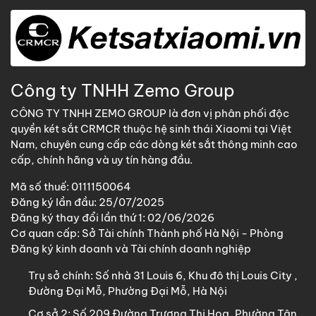
Thông số kỹ thuật Két sắt
Xiaomi CRMCR 60LE
Công ty TNHH Zemo Group
Thông số
Chi tiết
CÔNG TY TNHH ZEMO GROUP là đơn vị phân phối độc
quyền két sắt CRMCR thuộc hệ sinh thái Xiaomi tại Việt
Dòng sản
Két sắt thông minh cao cấp, chống
Nam, chuyên cung cấp các dòng két sắt thông minh cao
phẩm
trộm
cấp, chính hãng và uy tín hàng đầu.
Kích
Mã số thuế: 0111150064
thước
Cao 60cm × Rộng 39,5cm × Sâu 34cm
Đăng ký lần đầu: 25/07/2025
ngoài
Đăng ký thay đổi lần thứ 1: 02/06/2026
Cơ quan cấp: Sở Tài chính Thành phố Hà Nội - Phòng
Kích
Đăng ký kinh doanh và Tài chính doanh nghiệp
thước sử
Cao 55cm × Rộng 37cm × Sâu 30cm
dụng
Trụ sở chính:
Số nhà 31 Louis 6, Khu đô thị Louis City ,
Đường Đại Mỗ, Phường Đại Mỗ, Hà Nội
Trọng
60kg
Cơ sở 2:
Số 209 Đường Trương Thị Hoa, Phường Tân