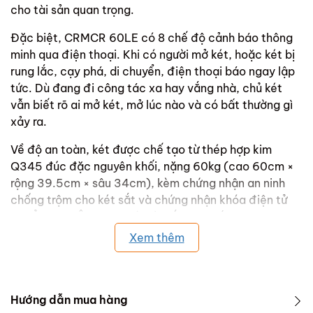
cho tài sản quan trọng.
Đặc biệt, CRMCR 60LE có 8 chế độ cảnh báo thông
minh qua điện thoại. Khi có người mở két, hoặc két bị
rung lắc, cạy phá, di chuyển, điện thoại báo ngay lập
tức. Dù đang đi công tác xa hay vắng nhà, chủ két
vẫn biết rõ ai mở két, mở lúc nào và có bất thường gì
xảy ra.
Về độ an toàn, két được chế tạo từ thép hợp kim
Q345 đúc đặc nguyên khối, nặng 60kg (cao 60cm ×
rộng 39.5cm × sâu 34cm), kèm chứng nhận an ninh
chống trộm cho két sắt và chứng nhận khóa điện tử
chuẩn Châu Âu EMC. Với két sắt cao cấp, đẹp thôi
chưa đủ — phải có chứng nhận, tiêu chuẩn, kiểm định
Xem thêm
rõ ràng. Đây là điểm mà nhiều dòng két thông thường
không có.
Hoàn thiện sản phẩm là nước sơn bóng mịn bậc nhất
Hướng dẫn mua hàng
thị trường với 4 phiên bản màu Đỏ Ruby, Hồng Pastel,