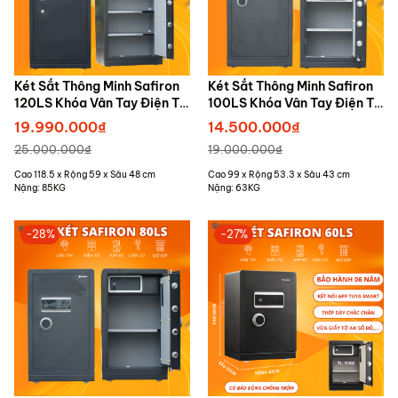
Két Sắt Thông Minh Safiron
Két Sắt Thông Minh Safiron
120LS Khóa Vân Tay Điện Tử
100LS Khóa Vân Tay Điện Tử
Kết Nối APP Điện Thoại
Kết Nối APP Điện Thoại
19.990.000₫
14.500.000₫
25.000.000₫
19.000.000₫
Cao 118.5 x Rộng 59 x Sâu 48 cm
Cao 99 x Rộng 53.3 x Sâu 43 cm
Nặng: 85KG
Nặng: 63KG
-28%
-27%