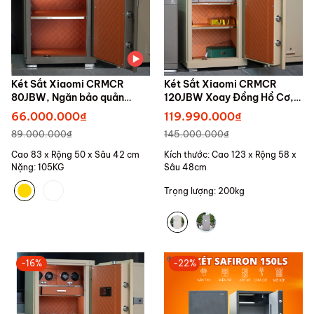
Két Sắt Xiaomi CRMCR
Két Sắt Xiaomi CRMCR
80JBW, Ngăn bảo quản
120JBW Xoay Đồng Hồ Cơ,
đồng hồ cơ, Kết Nối APP
Chống Cháy, Kết Nối APP ĐT
66.000.000₫
119.990.000₫
Xiaomi Home
89.000.000₫
145.000.000₫
Cao 83 x Rộng 50 x Sâu 42 cm
Kích thước: Cao 123 x Rộng 58 x
Nặng: 105KG
Sâu 48cm
Trọng lượng: 200kg
-16%
-22%