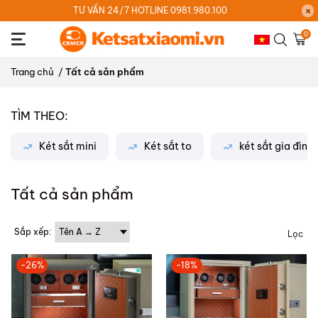
TƯ VẤN 24/7 HOTLINE 0981.980.100
0
Trang chủ
/
Tất cả sản phẩm
TÌM THEO:
Két sắt mini
Két sắt to
két sắt gia đình
Tất cả sản phẩm
Sắp xếp:
Lọc
-26%
-18%