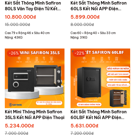
Két Sắt Thông Minh Safiron
Két Sắt Thông Minh Safiron
80LS Vân Tay Điện Tử Kết
60LS Kết Nối APP Điện
Nối APP Điện Thoại
Thoại
10.800.000₫
5.899.000₫
15.000.000₫
8.000.000₫
Cao 79 x Rộng 46 x Sâu 40 cm
Cao 60 × Rộng 40 × Sâu 33 cm
Nặng: 43KG
Nặng: 31KG
-26%
-22%
Két Mini Thông Minh Safiron
Két Sắt Thông Minh Safiron
35LS Kết Nối APP Điện Thoại
60LBF Kết Nối APP Điện
Thoại
5.234.000₫
5.631.000₫
7.000.000₫
7.200.000₫