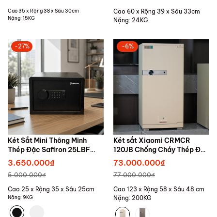
Cao 35 x Rộng 38 x Sâu 30cm
Cao 60 x Rộng 39 x Sâu 33cm
Nặng: 15KG
Nặng: 24KG
-27%
-6%
Két Sắt Mini Thông Minh
Két sắt Xiaomi CRMCR
Thép Đặc Safiron 25LBF
120JB Chống Cháy Thép Đặc
Khóa Vân Tay Điện Tử Cảnh
Nguyên Khối, Mở Bằng Điện
3.650.000₫
73.000.000₫
Báo Trộm Qua Điện Thoại
Thoại
5.000.000₫
77.000.000₫
Cao 25 x Rộng 35 x Sâu 25cm
Cao 123 x Rộng 58 x Sâu 48 cm
Nặng: 9KG
Nặng: 200KG