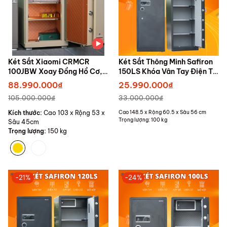
Két Sắt Xiaomi CRMCR
Két Sắt Thông Minh Safiron
100JBW Xoay Đồng Hồ Cơ,
150LS Khóa Vân Tay Điện Tử
Chống Cháy, Cảnh Báo Trộm
Kết Nối APP Điện Thoại
88.990.000₫
25.990.000₫
Về Điện Thoại
105.000.000₫
33.000.000₫
Kích thước:
Cao 103 x Rộng 53 x
Cao 148.5 x Rộng 60.5 x Sâu 56 cm
Trọng lượng: 100 kg
Sâu 45cm
Trọng lượng:
150 kg
-21%
-24%